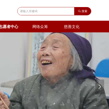
끠
搜索
志愿者中心
网络众筹
慈善文化
넲