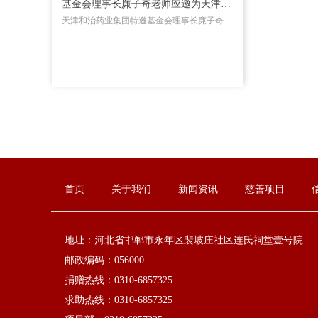
基金会理事长廉子奇老师应邀为天津和
天津和治药业集团特邀基金会理事长廉子奇老
治药业集团高层授课
师为公司高层授课，廉老师欣然应邀，并于
2020年10月8日，为大家讲授了一堂引经据
典、融会贯通、贴近生活、指导当下的人文大
课和生活指南。
首页
关于我们
新闻资讯
慈善项目
地址：河北省邯郸市永年区裴坡庄社区连氏祠堂壹号院
邮政编码：056000
捐赠热线：0310-6857325
求助热线：0310-6857325