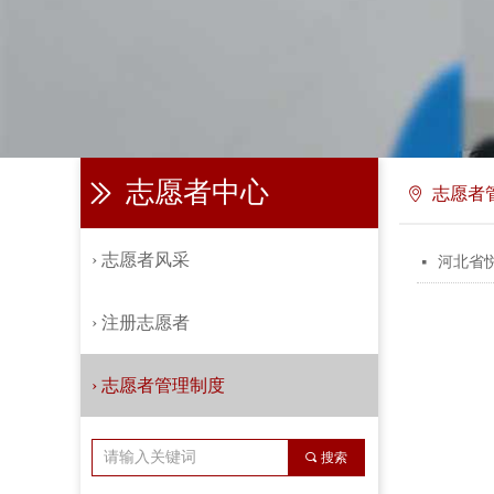
志愿者中心
ꅀ
志愿者
ꄹ
› 志愿者风采
河北省
넷
› 注册志愿者
› 志愿者管理制度
끠
搜索