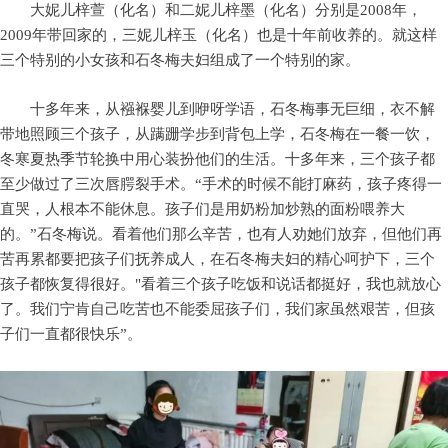
大妮儿梓萱（化名）和二妮儿梓墨（化名）分别是2008年，
2009年带回家的，三妮儿梓玉（化名）也是十年前收养的。就这样
三个特别的小女孩和石冬梅夫妇组成了一个特别的家。
十多年来，从襁褓婴儿到咿呀学语，石冬梅事无巨细，衣不解
带地照顾三个孩子，从蹒跚学步到背包上学，石冬梅在一餐一饮，
冬寒夏热季节轮换中用心装扮他们的生活。十多年来，三个孩子都
至少做过了三次唇腭裂手术。“手术的时候不能打麻药，孩子疼得一
直哭，人根本不能休息。孩子们是用奶粉加炒熟的面粉喂养大
的。”石冬梅说。看着他们那么辛苦，也有人劝她们放弃，但他们再
苦再累都要把孩子们抚养成人，在石冬梅夫妇的精心呵护下，三个
孩子都恢复得很好。"看着三个孩子吃饭和说话都挺好，我也就放心
了。我们宁肯自己吃苦也不能委屈孩子们，我们家虽然艰苦，但孩
子们一直都很快乐”。