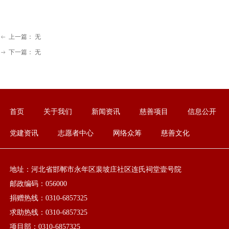
上一篇：
无
ꂃ
下一篇：
无
ꁹ
首页
关于我们
新闻资讯
慈善项目
信息公开
党建资讯
志愿者中心
网络众筹
慈善文化
地址：河北省邯郸市永年区裴坡庄社区连氏祠堂壹号院
邮政编码：056000
捐赠热线：0310-6857325
求助热线：0310-6857325
项目部：0310-6857325