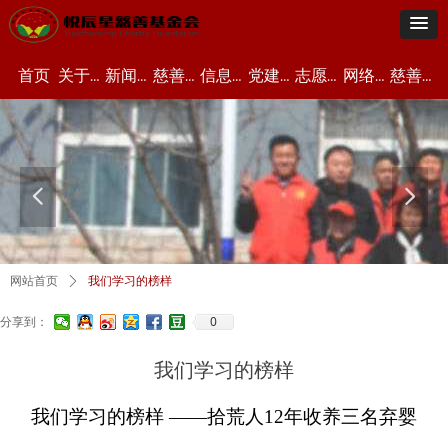
首页
关于我们
新闻资讯
慈善项目
信息公开
党建资讯
志愿者中心
网络众筹
慈善文化
넳
넲
网站首页
ꄲ
我们学习的榜样
0
分享到：
我们学习的榜样
我们学习的榜样 ——拾荒人12年收养三名弃婴