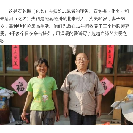
这是石冬梅（化名）夫妇给志愿者的印象。石冬梅（化名）和
未清河（化名）夫妇是磁县磁州镇北来村人，丈夫80岁，妻子69
岁，靠种地和捡废品生活。他们先后在12年间收养了三个唇腭裂弃
婴。4千多个日夜辛苦操劳，用温暖的爱谱写了超越血缘的大爱之
歌……