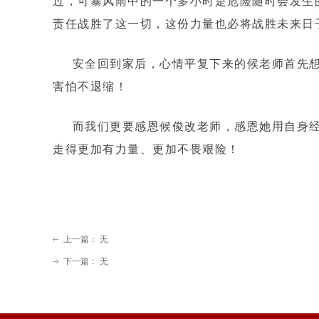
过，可暴风雨中的一个多小时是危险随时会发生
责任战胜了这一切，这份力量也必将战胜未来日
安全回到家后，心情平复下来的候老师首先想
害怕不退缩！
而我们更要感恩候俊改老师，感恩她用自身经
走得更加有力量、更加不畏艰险！
上一篇：
无
ꂃ
下一篇：
无
ꁹ