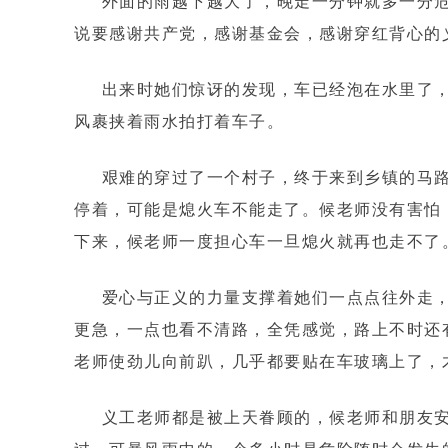
外面的雨越下越大了，晚走一分钟就多一分危
说要感谢共产党，感谢基金会，感谢穿红背心的
出来时她们惊讶的发现，车已经泡在水里了，
风裹挟着雨水拍打着车子。
艰难的穿过了一个村子，终于来到乡镇的马路
停着，可能是熄火车不能走了。候老师没有害怕
下来，候老师一度担心车一旦熄火就再也走不了
爱心与正义的力量支撑着她们一点点往外走，
更急，一点也看不清路，全凭感觉，路上不时还
老师使劲儿向前趴，几乎都要贴在车玻璃上了，
义工老师都是被上天眷顾的，候老师和朋友安