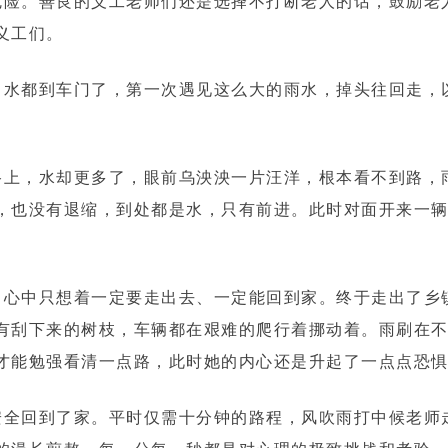
险。善良的义工老师们还是选择不打断老人的话，鼓励老
义工们。
水都到车门了，第一次遇见这么大的雨水，掉头往回走，
上，水却更多了，眼前乌泱泱一片汪洋，根本看不到路，
，也没有退缩，到处都是水，只有前进。此时对面开来一
。
心中只想着一定要走出去、一定能回到家。终于走出了乡
有刮下来的树枝，车辆都在艰难的爬行着挪动着。雨刷在
才能勉强看清一点路，此时她的内心还是升起了一点点恐
全回到了家。平时仅需十分钟的路程，风吹雨打中候老师