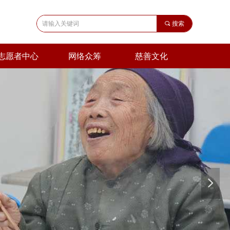
끠
搜索
志愿者中心
网络众筹
慈善文化
넲