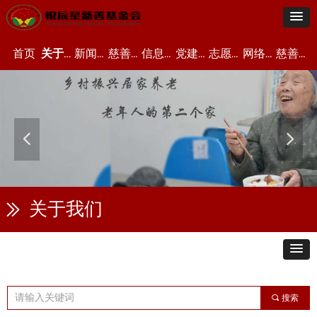
首页
关于我们
新闻资讯
慈善项目
信息公开
党建资讯
志愿者中心
网络众筹
慈善文化
넳
넲
关于我们
ꅀ
끠
搜索