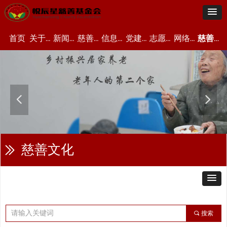
首页
关于我们
新闻资讯
慈善项目
信息公开
党建资讯
志愿者中心
网络众筹
慈善文化
넳
넲
慈善文化
ꅀ
끠
搜索